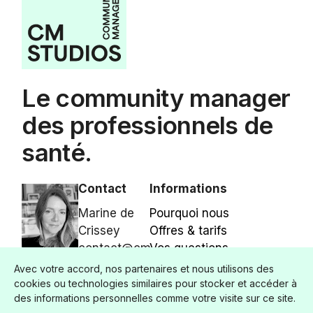
Le community manager
des professionnels de
santé.
Contact
Informations
Marine de
Pourquoi nous
Crissey
Offres & tarifs
contact@cm-
Vos questions
studios.fr
Étude de cas
Avec votre accord, nos partenaires et nous utilisons des
06 22 33 70
Contact
cookies ou technologies similaires pour stocker et accéder à
des informations personnelles comme votre visite sur ce site.
91
©CM Studios 2025